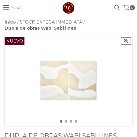
MENÚ
0
Inicio
/
STOCK ENTEGA INMEDIATA
/
Dupla de obras Wabi Sabi lines
NUEVO
DUPLA DE OBRAS WABI SABI LINES